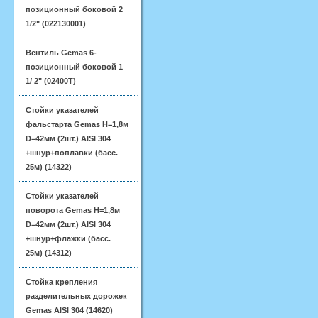
позиционный боковой 2
1/2" (022130001)
Вентиль Gemas 6-
позиционный боковой 1
1/ 2" (02400T)
Стойки указателей
фальстарта Gemas H=1,8м
D=42мм (2шт.) AISI 304
+шнур+поплавки (басс.
25м) (14322)
Стойки указателей
поворота Gemas H=1,8м
D=42мм (2шт.) AISI 304
+шнур+флажки (басс.
25м) (14312)
Стойка крепления
разделительных дорожек
Gemas AISI 304 (14620)