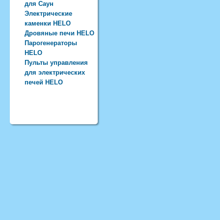
для Саун
Электрические
каменки HELO
Дровяные печи HELO
Парогенераторы
HELO
Пульты управления
для электрических
печей HELO