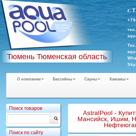
г. 
+79
тел
aqu
Тех
aqu
Тюмень Тюменская область
Wha
Sky
О компании
Бассейны
Сауны
Хамамы
Поиск товаров
AstralPool - Куп
Мансийск, Ишим, Н
Нефтеюган
Поиск по сайту