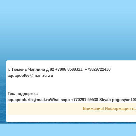
г. Тюмень Чаплина д 82 +7906 8589313. +79829722430
aquapool66@mail.ru .ru
Тех. поддержка
aquapoolurfo@mail.ruWhat sapp +770291 59538 Skyap pogosyan10
Внимание! Информация на 