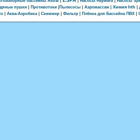
ESPA
о-оазборные бассейны Astral
|
|
Насосы
Hayward
|
Насосы Sp
Химия
hth
одяные пушки
|
Противотоки
|
Пылесосы
|
Аэромассаж
|
|
lo
|
Аква-Аэробика
|
Скиммер
|
Фильтр
|
Плёнка для Бассейна ПВХ
|