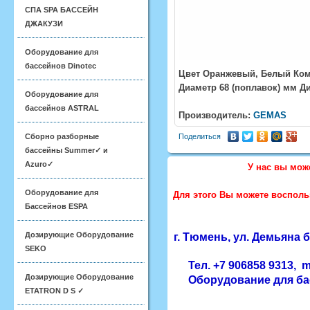
СПА SPA БАССЕЙН
ДЖАКУЗИ
Оборудование для
бассейнов Dinotec
Цвет Оранжевый, Белый Комп
Диаметр 68 (поплавок) мм Д
Оборудование для
бассейнов ASTRAL
Производитель:
GEMAS
Сборно разборные
Поделиться
бассейны Summer✓ и
Azuro✓
У нас вы мож
Оборудование для
Для этого Вы можете восполь
Бассейнов ESPA
Дозирующие Оборудование
г. Тюмень, ул. Демьяна б
SEKO
Тел.
+7 906858 9313,
Дозирующие Оборудование
Оборудование для ба
ETATRON D S ✓