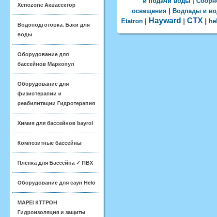
и подачи воды
|
Сборн
Xenozone Аквасектор
освещения
|
Водпады и в
Hayward
CTX
Etatron
|
|
|
he
Водоподготовка. Баки для
воды
Оборудование для
бассейнов Маркопул
Оборудование для
физиотерапии и
реабилитации Гидротерапия
Химия для бассейнов bayrol
Композитные бассейны
Плёнка для Бассейна ✓ ПВХ
Оборудование для саун Helo
MAPEI КТТРОН
Гидроизоляция и защиты