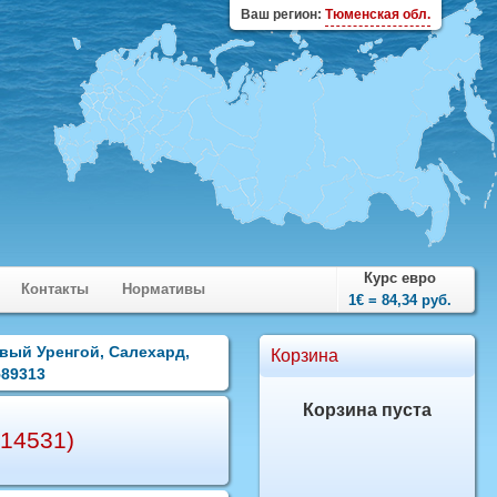
Ваш регион:
Тюменская обл.
Курс евро
Контакты
Нормативы
1€ = 84,34 руб.
овый Уренгой, Салехард,
Корзина
589313
Корзина пуста
14531)