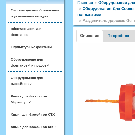
Главная
»
Оборудование для
»
Оборудования Для Соревн
Система туманообразования
поплавками
и увлажнения воздуха
»
Разделитель дорожек Gem
оборудования для
фонтанов
Описание
Подробнее
Скульптурные фонтаны
Оборудование для
фонтанов✓ и прудов✓
Оборудование для
бассейнов ✓
Химия для бассейнов
Маркопул ✓
Химия для бассейнов CTX
Химия для бассейнов hth ✓