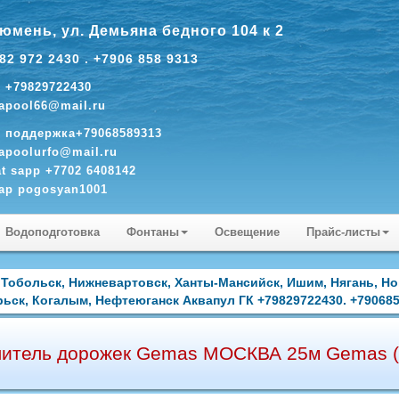
Тюмень, ул. Демьяна бедного 104 к 2
82 972 2430 . +7906 858 9313
. +79829722430
apool66@mail.ru
. поддержка+79068589313
apoolurfo@mail.ru
t sapp +7702 6408142
ap pogosyan1001
Водоподготовка
Фонтаны
Освещение
Прайс-листы
 Тобольск, Нижневартовск, Ханты-Мансийск, Ишим, Нягань, Н
ьск, Когалым, Нефтеюганск Аквапул ГК +79829722430. +79068
литель дорожек Gemas МОСКВА 25м Gemas (