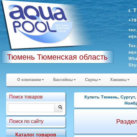
г. 
+79
тел
aqu
Тех
aqu
Тюмень Тюменская область
Wha
Sky
О компании
Бассейны
Сауны
Хамамы
Поиск товаров
Купить Тюмень, Сургут,
Ноябр
Разде
Поиск по сайту
Каталог товаров