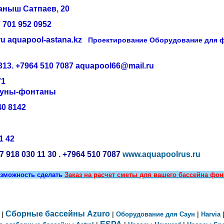
Каныш Сатпаев, 20
+7 701 952 0952
ru
aquapool-astana.kz
Проектирование Оборудование для фо
313. +7964 510 7087 aquapool6
6@mail.ru
71
ауны-фонтаны
40 8142
1 42
 7 918 030 11 30
. +7964 510 7087
www.aquapoolrus.ru
озможность
сделать
Заказ на расчет сметы для вашего бассейна фонт
Сборные бассейны
Azuro
|
|
Оборудование для Саун
|
Harvia