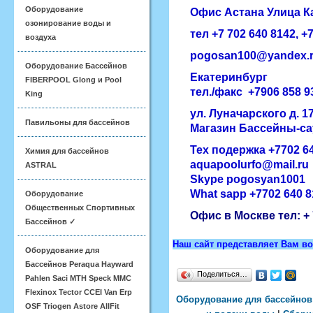
Оборудование
Офис
Астана
​Улица 
озонирование воды и
тел +7 702 640 8142, ​
воздуха
pogosan100@yandex.
Оборудование Бассейнов
Екатеринбург
FIBERPOOL Glong и Pool
тел./факс
+7906 858 9
King
ул. Луначарского д. 1
Павильоны для бассейнов
Магазин Бассейны-с
Тех подержка +7702 6
Химия для бассейнов
aquapoolurfo@mail.ru
ASTRAL
Skype pogosyan1001
What sapp +7702 640 8
Оборудование
Общественных Спортивных
Офис в Москве тел:
+
Бассейнов ✓
Наш сайт представляет Вам в
Оборудование для
Бассейнов Peraqua Hayward
Поделиться…
Pahlen Saci MTH Speck MMC
Flexinox Tector CCEI Van Erp
Оборудование для бассейнов
OSF Triogen Astore AllFit