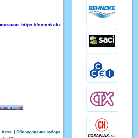
нтанов https://fontankz.kz
ана и саун!
|
Astral
|
Оборудование забора