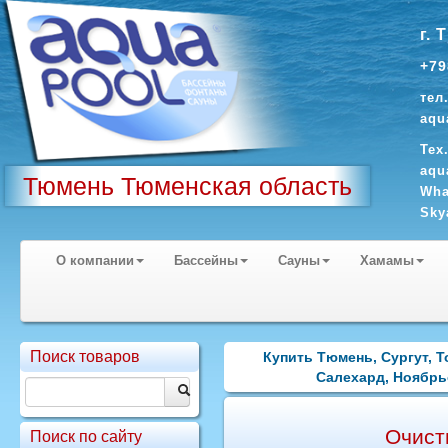
г. 
+79
тел
aqu
Тех
aqu
Тюмень Тюменская область
Wha
Sky
О компании
Бассейны
Сауны
Хамамы
Поиск товаров
Купить Тюмень, Сургут, 
Салехард, Ноябрь
Очисти
Поиск по сайту