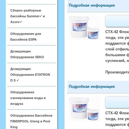
Подробная информация
Сборно разборные
бассейны Summer✓ и
Azuro✓
CTX-42 Флок
Оборудование для
тогда, эти 
Бассейнов ESPA
поддаются ф
слой отфиль
Дозирующие
большими ф
Оборудование SEKO
суспензий, 
Дозирующие
Производите
Оборудование ETATRON
D S ✓
Подробная информация
Оборудование
озонирование воды и
воздуха
CTX-42 Флок
Оборудование Бассейнов
тогда, эти 
FIBERPOOL Glong и Pool
поддаются ф
King