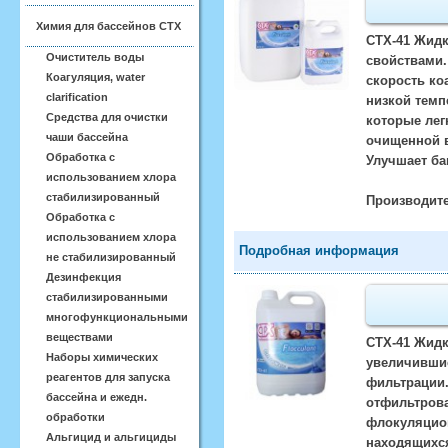
Химия для бассейнов CTX
CTX-41 Жид
Очиститель воды
свойствами.
Коагуляция, water
скорость ко
clarification
низкой темп
Средства для очистки
которые лег
чаши бассейна
очищенной в
Обработка с
Улучшает ба
использованием хлора
стабилизированный
Производите
Обработка с
использованием хлора
Подробная информация
не стабилизированный
Дезинфекция
стабилизированными
многофункциональными
веществами
CTX-41 Жидк
Наборы химических
увеличившие
реагентов для запуска
фильтрации.
бассейна и ежедн.
отфильтрова
обработки
флокуляцион
Альгицид и альгициды
находящихся