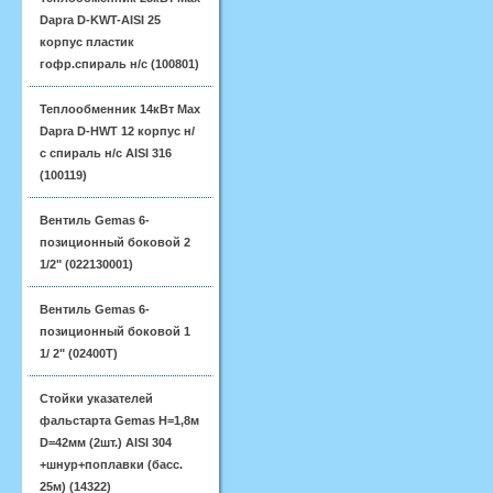
Dapra D-KWT-AISI 25
корпус пластик
гофр.спираль н/с (100801)
Теплообменник 14кВт Max
Dapra D-HWT 12 корпус н/
с спираль н/с AISI 316
(100119)
Вентиль Gemas 6-
позиционный боковой 2
1/2" (022130001)
Вентиль Gemas 6-
позиционный боковой 1
1/ 2" (02400T)
Стойки указателей
фальстарта Gemas H=1,8м
D=42мм (2шт.) AISI 304
+шнур+поплавки (басс.
25м) (14322)