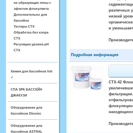
не образующие пены с
седиментаци
эфектом флокулянта
различных у
Дополнительно для
низкий уров
бассейна
органически
Тестеры CTX
и уменьшает
Обработка без хлора
CTX
Производите
Регуляция уровня pH
CTX
Подробная информация
Химия для бассейнов hth
✓
CTX-42 Флок
увеличившие
СПА SPA БАССЕЙН
фильтрации.
ДЖАКУЗИ
отфильтрова
флокуляцион
Оборудование для
находящихся
бассейнов Dinotec
Производите
Оборудование для
бассейнов ASTRAL