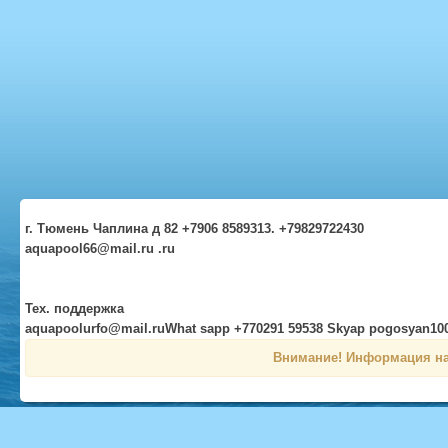
г. Тюмень Чаплина д 82 +7906 8589313. +79829722430
aquapool66@mail.ru .ru
Тех. поддержка
aquapoolurfo@mail.ruWhat sapp +770291 59538 Skyap pogosyan10
Внимание! Информация на 