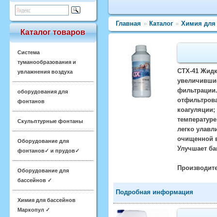
Главная
»
Каталог
»
Химия для
Каталог товаров
Система
туманообразования и
CTX-41 Жидк
увлажнения воздуха
увеличившие
фильтрации.
оборудования для
отфильтрова
фонтанов
коагуляции;
температуре
Скульптурные фонтаны
легко улавл
очищенной в
Оборудование для
Улучшает ба
фонтанов✓ и прудов✓
Производите
Оборудование для
бассейнов ✓
Подробная информация
Химия для бассейнов
Маркопул ✓