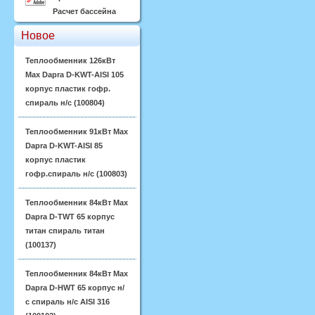
Расчет бассейна
Новое
Теплообменник 126кВт
Max Dapra D-KWT-AISI 105
корпус пластик гофр.
спираль н/с (100804)
Теплообменник 91кВт Max
Dapra D-KWT-AISI 85
корпус пластик
гофр.спираль н/с (100803)
Теплообменник 84кВт Max
Dapra D-TWT 65 корпус
титан спираль титан
(100137)
Теплообменник 84кВт Max
Dapra D-HWT 65 корпус н/
с спираль н/с AISI 316