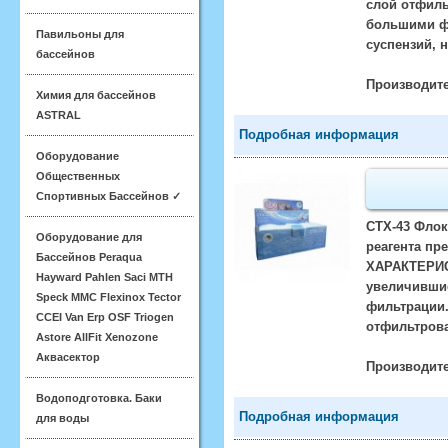
слой отфиль
большими ф
Павильоны для
суспензий, 
бассейнов
Производите
Химия для бассейнов
ASTRAL
Подробная информация
Оборудование
Общественных
Спортивных Бассейнов ✓
CTX-43 Флок
Оборудование для
реагента пр
Бассейнов Peraqua
ХАРАКТЕРИСТ
Hayward Pahlen Saci MTH
увеличившие
Speck MMC Flexinox Tector
фильтрации.
CCEI Van Erp OSF Triogen
отфильтрова
Astore AllFit Xenozone
Аквасектор
Производите
Водоподготовка. Баки
Подробная информация
для воды