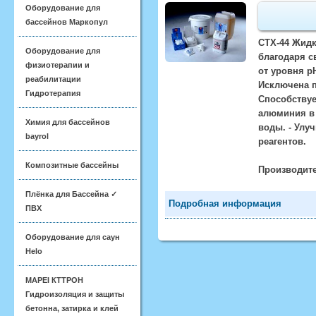
Оборудование для
бассейнов Маркопул
CTX-44 Жидк
Оборудование для
благодаря с
физиотерапии и
от уровня р
реабилитации
Исключена пе
Гидротерапия
Способствуе
алюминия в 
Химия для бассейнов
воды. - Улу
bayrol
реагентов.
Композитные бассейны
Производите
Плёнка для Бассейна ✓
Подробная информация
ПВХ
Оборудование для саун
Helo
MAPEI КТТРОН
Гидроизоляция и защиты
бетонна, затирка и клей