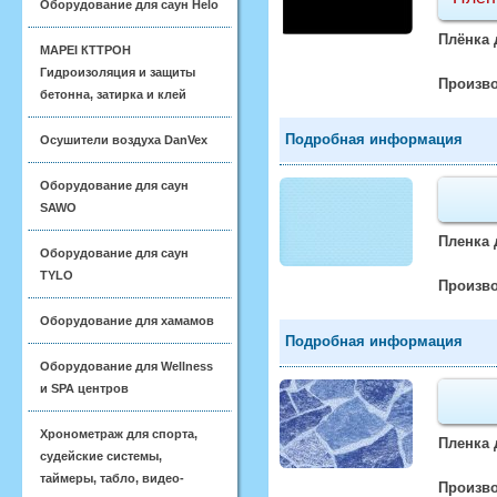
Оборудование для саун Helo
Плёнка 
MAPEI КТТРОН
Гидроизоляция и защиты
Произво
бетонна, затирка и клей
Подробная информация
Осушители воздуха DanVex
Оборудование для саун
SAWO
Пленка 
Оборудование для саун
TYLO
Произво
Оборудование для хамамов
Подробная информация
Оборудование для Wellness
и SPA центров
Хронометраж для спорта,
Пленка 
судейские системы,
таймеры, табло, видео-
Произво