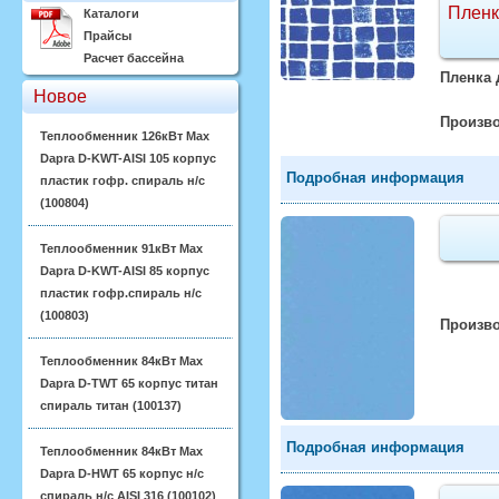
Пленк
Каталоги
Прайсы
Расчет бассейна
Пленка 
Новое
Произво
Теплообменник 126кВт Max
Dapra D-KWT-AISI 105 корпус
Подробная информация
пластик гофр. спираль н/с
(100804)
Теплообменник 91кВт Max
Dapra D-KWT-AISI 85 корпус
пластик гофр.спираль н/с
(100803)
Произво
Теплообменник 84кВт Max
Dapra D-TWT 65 корпус титан
спираль титан (100137)
Подробная информация
Теплообменник 84кВт Max
Dapra D-HWT 65 корпус н/с
спираль н/с AISI 316 (100102)