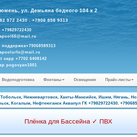
Тюмень, ул. Демьяна бедного 104 к 2
82 972 2430 . +7906 858 9313
. +79829722430
apool66@mail.ru
. поддержка+79068589313
apoolurfo@mail.ru
t sapp +7702 6408142
ap pogosyan1001
Водоподготовка
Фонтаны
Освещение
Прайс-листы
 Тобольск, Нижневартовск, Ханты-Мансийск, Ишим, Нягань, Н
ьск, Когалым, Нефтеюганск Аквапул ГК +79829722430. +79068
Плёнка для Бассейна ✓ ПВХ