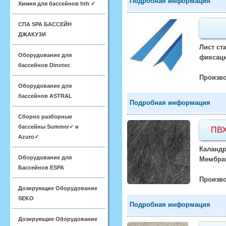
Подробная информация
Химия для бассейнов hth ✓
СПА SPA БАССЕЙН
ДЖАКУЗИ
Лист ст
Оборудование для
фиксаци
бассейнов Dinotec
Произво
Оборудование для
бассейнов ASTRAL
Подробная информация
Сборно разборные
бассейны Summer✓ и
ПВХ
Azuro✓
Каландр
Оборудование для
Мембран
Бассейнов ESPA
Произво
Дозирующие Оборудование
SEKO
Подробная информация
Дозирующие Оборудование