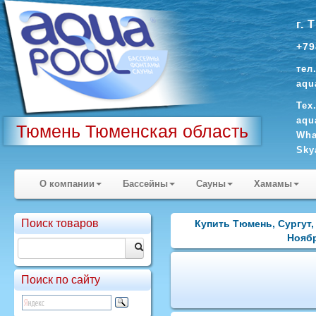
г. 
+79
тел
aqu
Тех
aqu
Тюмень Тюменская область
Wha
Sky
О компании
Бассейны
Сауны
Хамамы
Поиск товаров
Купить Тюмень, Сургут,
Ноябр
Поиск по сайту