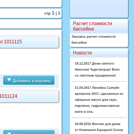
1
стр
|
2
Расчет стоимости
бассейна
Заказать расчет стоимости
ул 1011115
бассейна
Новости
19.12.2017
Днем святого
Николая Чудотворца! Всех
со светлым праздником!
Добавить в корзину
21.04.2017
Линейка Camylle
ароматов 2017, сделанных из
 1011124
эфирных масел для саун,
паровых, гидромассажных
ванн и спа.
24.08.2015
Фонтан для дома
от Компания Aquapool Group