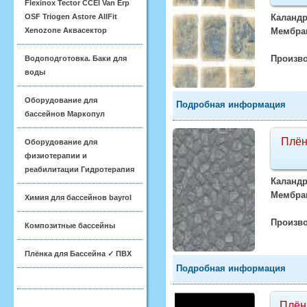
Flexinox Tector CCEI Van Erp
OSF Triogen Astore AllFit
Каландр
Xenozone Аквасектор
Мембра
Произво
Водоподготовка. Баки для
воды
Оборудование для
Подробная информация
бассейнов Маркопул
Плён
Оборудование для
физиотерапии и
реабилитации Гидротерапия
Каландр
Мембра
Химия для бассейнов bayrol
Произво
Композитные бассейны
Плёнка для Бассейна ✓ ПВХ
Подробная информация
Плён