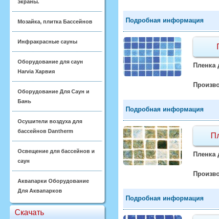
экраны.
Подробная информация
Мозайка, плитка Бассейнов
Инфракрасные сауны
Оборудование для саун
Пленка 
Harvia Харвия
Произво
Оборудование Для Саун и
Бань
Подробная информация
Осушители воздуха для
бассейнов Dantherm
Пл
Освещение для бассейнов и
Пленка 
саун
Произво
Аквапарки Оборудование
Для Аквапарков
Подробная информация
Скачать