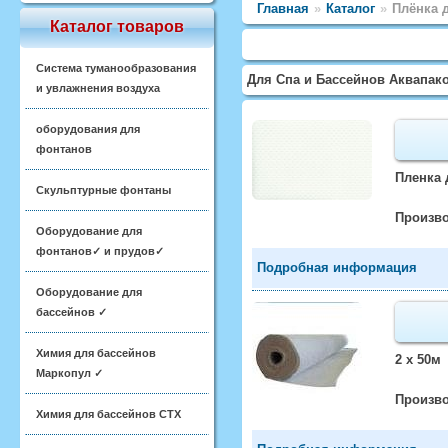
Главная
»
Каталог
»
Плёнка 
Каталог товаров
Система туманообразования
Для Спа и Бассейнов Аквапако
и увлажнения воздуха
оборудования для
фонтанов
Пленка 
Скульптурные фонтаны
Произво
Оборудование для
фонтанов✓ и прудов✓
Подробная информация
Оборудование для
бассейнов ✓
Химия для бассейнов
2 х 50м
Маркопул ✓
Произво
Химия для бассейнов CTX