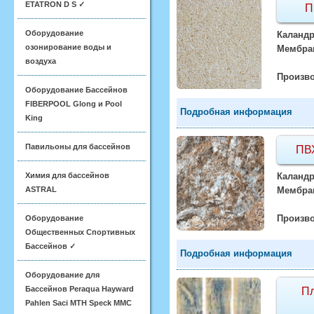
ETATRON D S ✓
П
Оборудование
Каландр
озонирование воды и
Мембран
воздуха
Произво
Оборудование Бассейнов
FIBERPOOL Glong и Pool
Подробная информация
King
Павильоны для бассейнов
ПВ
Химия для бассейнов
Каландр
ASTRAL
Мембран
Произво
Оборудование
Общественных Спортивных
Бассейнов ✓
Подробная информация
Оборудование для
Бассейнов Peraqua Hayward
Пл
Pahlen Saci MTH Speck MMC