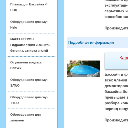
Плёнка для Бассейна ✓
эксплуатаци
ПВХ
серьезных и
способов за
Оборудование для саун
Helo
Производите
MAPEI КТТРОН
Подробная информация
Гидроизоляция и защиты
бетонна, затирка и клей
Кар
Осушители воздуха
DanVex
Бассейн в ф
Оборудование для саун
всех членов
SAWO
демонтирова
бассейна Su
превышает в
Оборудование для саун
разбора кон
TYLO
период воду
Оборудование для
Производите
хамамов