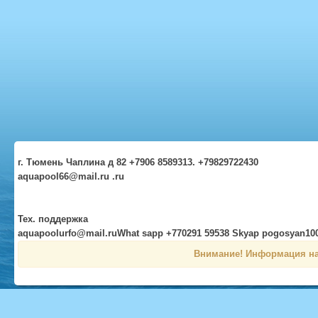
г. Тюмень Чаплина д 82 +7906 8589313. +79829722430
aquapool66@mail.ru .ru
Тех. поддержка
aquapoolurfo@mail.ruWhat sapp +770291 59538 Skyap pogosyan10
Внимание! Информация на 