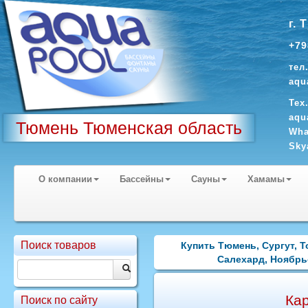
г. 
+79
тел
aqu
Тех
aqu
Тюмень Тюменская область
Wha
Sky
О компании
Бассейны
Сауны
Хамамы
Поиск товаров
Купить Тюмень, Сургут, 
Салехард, Ноябрь
Ка
Поиск по сайту