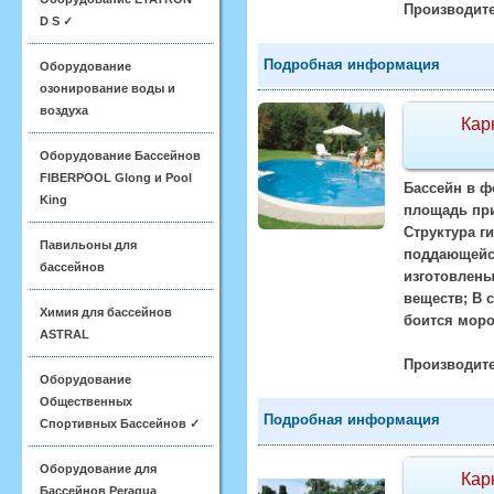
Производите
D S ✓
Подробная информация
Оборудование
озонирование воды и
воздуха
Кар
Оборудование Бассейнов
FIBERPOOL Glong и Pool
Бассейн в ф
King
площадь при
Структура г
Павильоны для
поддающейся
бассейнов
изготовлены
веществ; В 
Химия для бассейнов
боится моро
ASTRAL
Производите
Оборудование
Общественных
Подробная информация
Спортивных Бассейнов ✓
Оборудование для
Кар
Бассейнов Peraqua