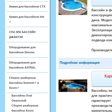
Химия для бассейнов CTX
Бассейн в ф
конструкция
Химия для бассейнов hth
дачи. Модел
✓
максимально
Эксплуатаци
СПА SPA БАССЕЙН
демонтирова
ДЖАКУЗИ
подвода ком
Оборудование для
Производите
бассейнов Dinotec
Подробная информация
Оборудование для
бассейнов ASTRAL
Кар
Сборно разборные
бассейны Summer✓ и
Azuro✓
Бассейны не
для практич
Бассейны Oval
гарантирует
Овальный
производств
Сборно разборные
крепительны
бассейны Azuro