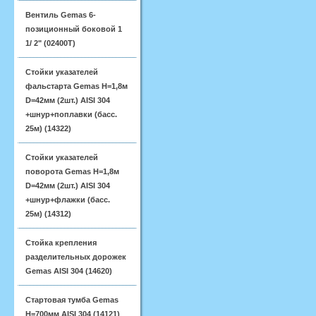
Вентиль Gemas 6-
позиционный боковой 1
1/ 2" (02400T)
Стойки указателей
фальстарта Gemas H=1,8м
D=42мм (2шт.) AISI 304
+шнур+поплавки (басс.
25м) (14322)
Стойки указателей
поворота Gemas H=1,8м
D=42мм (2шт.) AISI 304
+шнур+флажки (басс.
25м) (14312)
Стойка крепления
разделительных дорожек
Gemas AISI 304 (14620)
Стартовая тумба Gemas
H=700мм AISI 304 (14121)