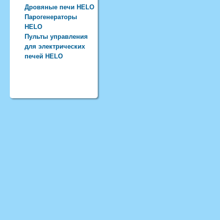
Дровяные печи HELO
Парогенераторы
HELO
Пульты управления
для электрических
печей HELO