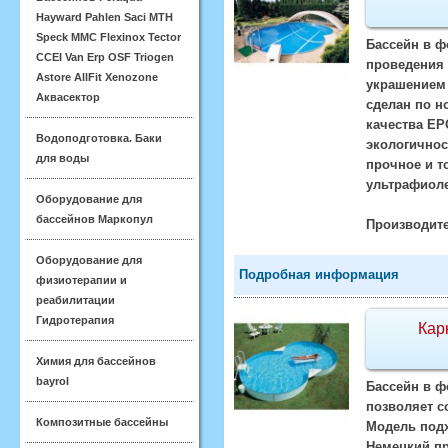
Hayward Pahlen Saci MTH
Speck MMC Flexinox Tector
Бассейн в ф
CCEI Van Erp OSF Triogen
проведения 
Astore AllFit Xenozone
украшением 
Аквасектор
сделан по н
качества EP
Водоподготовка. Баки
экологичнос
для воды
прочное и т
ультрафиол
Оборудование для
бассейнов Маркопул
Производите
Оборудование для
Подробная информация
физиотерапии и
реабилитации
Гидротерапия
Кар
Химия для бассейнов
bayrol
Бассейн в фо
позволяет с
Композитные бассейны
Модель подх
Немецкий пр