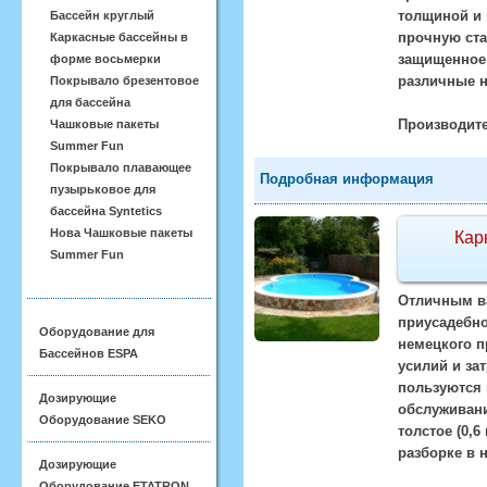
толщиной и 
Бассейн круглый
прочную ста
Каркасные бассейны в
защищенное
форме восьмерки
различные н
Покрывало брезентовое
для бассейна
Производите
Чашковые пакеты
Summer Fun
Покрывало плавающее
Подробная информация
пузырьковое для
бассейна Syntetics
Нова Чашковые пакеты
Кар
Summer Fun
Отличным ва
приусадебног
Оборудование для
немецкого п
Бассейнов ESPA
усилий и за
пользуются 
Дозирующие
обслуживани
Оборудование SEKO
толстое (0,
разборке в 
Дозирующие
Оборудование ETATRON