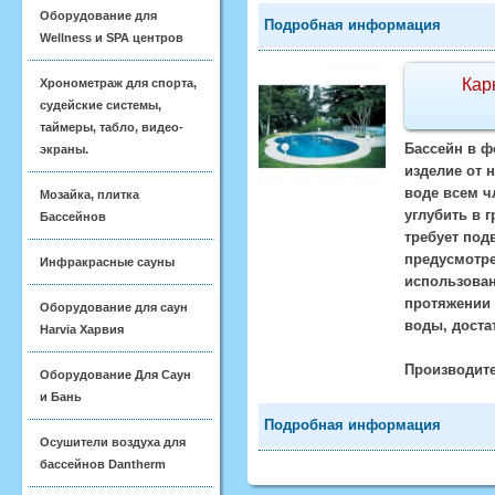
Оборудование для
Подробная информация
Wellness и SPA центров
Кар
Хронометраж для спорта,
судейские системы,
таймеры, табло, видео-
Бассейн в ф
экраны.
изделие от 
воде всем ч
Мозайка, плитка
углубить в 
Бассейнов
требует под
предусмотре
Инфракрасные сауны
использован
протяжении 
Оборудование для саун
воды, доста
Harvia Харвия
Производите
Оборудование Для Саун
и Бань
Подробная информация
Осушители воздуха для
бассейнов Dantherm