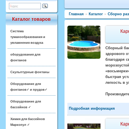
Главная
»
Каталог
»
Сборно ра
Каталог товаров
Кар
Система
туманообразования и
увлажнения воздуха
Сборный бас
здорового о
оборудования для
благодаря с
фонтанов
морозоусто
«восьмерки»
Скульптурные фонтаны
быстрая уст
легкость в 
Оборудование для
фонтанов✓ и прудов✓
Производите
Оборудование для
бассейнов ✓
Подробная информация
Химия для бассейнов
Кар
Маркопул ✓