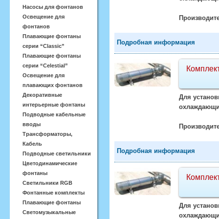
Насосы для фонтанов
Освещение для
Производите
фонтанов
Плавающие фонтаны
Подробная информация
серии “Classic”
Плавающие фонтаны
серии “Celestial”
Комплект
Освещение для
плавающих фонтанов
Декоративные
Для установ
интерьерные фонтаны
охлаждающий
Подводные кабельные
вводы
Производите
Трансформаторы,
Кабель
Подробная информация
Подводные светильники
Цветодинамические
фонтаны
Комплект
Светильники RGB
Фонтанные комплекты
Плавающие фонтаны
Для установ
Светомузыкальные
охлаждающий