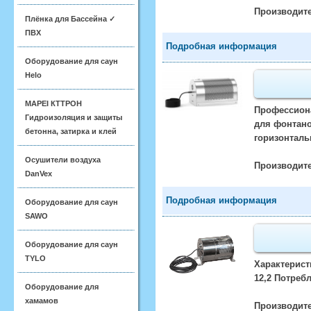
Производите
Плёнка для Бассейна ✓
ПВХ
Подробная информация
Оборудование для саун
Helo
MAPEI КТТРОН
Профессиона
Гидроизоляция и защиты
для фонтано
бетонна, затирка и клей
горизонталь
Осушители воздуха
Производите
DanVex
Подробная информация
Оборудование для саун
SAWO
Оборудование для саун
TYLO
Характерист
12,2 Потреб
Оборудование для
хамамов
Производите