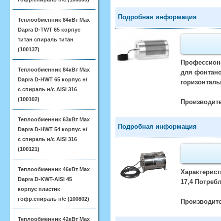
Подробная информация
Теплообменник 84кВт Max
Dapra D-TWT 65 корпус
титан спираль титан
(100137)
Профессиона
Теплообменник 84кВт Max
для фонтано
Dapra D-HWT 65 корпус н/
горизонталь
с спираль н/с AISI 316
(100102)
Производите
Теплообменник 63кВт Max
Подробная информация
Dapra D-HWT 54 корпус н/
с спираль н/с AISI 316
(100121)
Теплообменник 46кВт Max
Характерист
Dapra D-KWT-AISI 45
17,4 Потреб
корпус пластик
гофр.спираль н/с (100802)
Производите
Теплообменник 42кВт Max