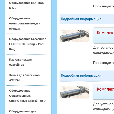
Оборудование ETATRON
Производите
D S ✓
Оборудование
Подробная информация
озонирование воды и
воздуха
Комплект
Оборудование Бассейнов
FIBERPOOL Glong и Pool
Для установ
King
охлаждающий
Павильоны для
Производите
бассейнов
Химия для бассейнов
Подробная информация
ASTRAL
Комплект
Оборудование
Общественных
Спортивных Бассейнов ✓
Для установ
охлаждающий
Оборудование для