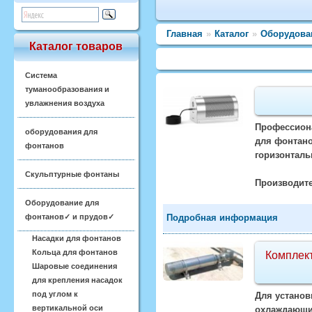
Главная
»
Каталог
»
Оборудова
Каталог товаров
Система
туманообразования и
увлажнения воздуха
Профессиона
оборудования для
для фонтано
фонтанов
горизонталь
Скульптурные фонтаны
Производите
Оборудование для
фонтанов✓ и прудов✓
Подробная информация
Насадки для фонтанов
Кольца для фонтанов
Комплект
Шаровые соединения
для крепления насадок
под углом к
Для установ
вертикальной оси
охлаждающий