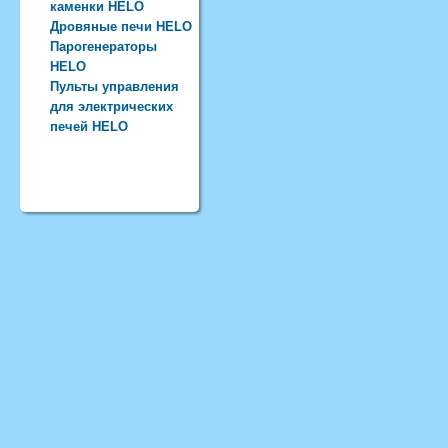
каменки HELO
Дровяные печи HELO
Парогенераторы
HELO
Пульты управления
для электрических
печей HELO