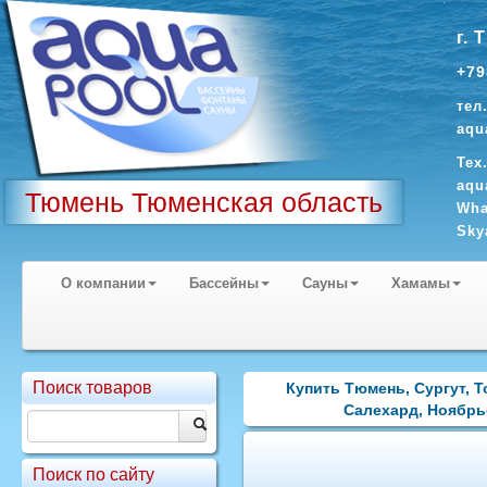
г. 
+79
тел
aqu
Тех
aqu
Тюмень Тюменская область
Wha
Sky
О компании
Бассейны
Сауны
Хамамы
Поиск товаров
Купить Тюмень, Сургут, 
Салехард, Ноябрь
Поиск по сайту