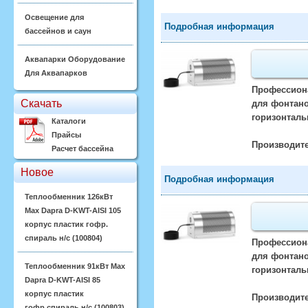
Освещение для
Подробная информация
бассейнов и саун
Аквапарки Оборудование
Для Аквапарков
Профессиона
Скачать
для фонтано
горизонталь
Каталоги
Прайсы
Производите
Расчет бассейна
Новое
Подробная информация
Теплообменник 126кВт
Max Dapra D-KWT-AISI 105
корпус пластик гофр.
спираль н/с (100804)
Профессиона
для фонтано
Теплообменник 91кВт Max
горизонталь
Dapra D-KWT-AISI 85
корпус пластик
Производите
гофр.спираль н/с (100803)