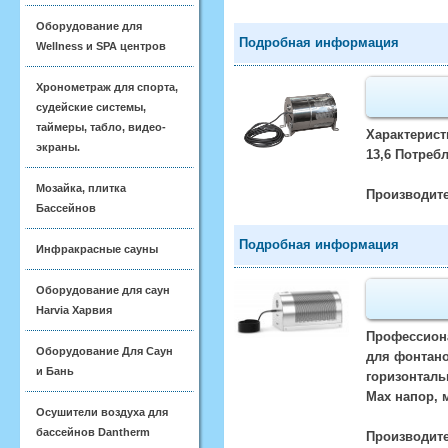
Оборудование для
Подробная информация
Wellness и SPA центров
Хронометраж для спорта,
судейские системы,
таймеры, табло, видео-
Характерист
экраны.
13,6 Потреб
Мозайка, плитка
Производите
Бассейнов
Подробная информация
Инфракрасные сауны
Оборудование для саун
Harvia Харвия
Профессиона
Оборудование Для Саун
для фонтано
и Бань
горизонталь
Max напор, 
Осушители воздуха для
бассейнов Dantherm
Производите