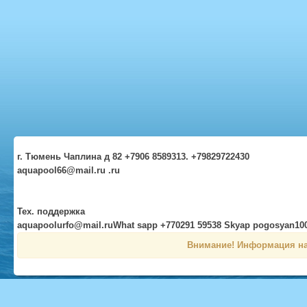
г. Тюмень Чаплина д 82 +7906 8589313. +79829722430
aquapool66@mail.ru .ru
Тех. поддержка
aquapoolurfo@mail.ruWhat sapp +770291 59538 Skyap pogosyan10
Внимание! Информация на 