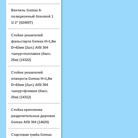
Вентиль Gemas 6-
позиционный боковой 1
1/ 2" (02400T)
Стойки указателей
фальстарта Gemas H=1,8м
D=42мм (2шт.) AISI 304
+шнур+поплавки (басс.
25м) (14322)
Стойки указателей
поворота Gemas H=1,8м
D=42мм (2шт.) AISI 304
+шнур+флажки (басс.
25м) (14312)
Стойка крепления
разделительных дорожек
Gemas AISI 304 (14620)
Стартовая тумба Gemas