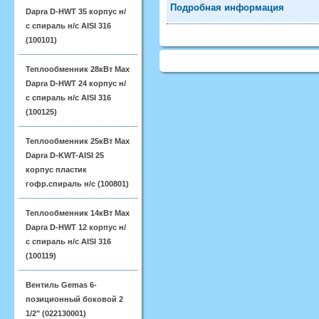
Подробная информация
Dapra D-HWT 35 корпус н/
с спираль н/с AISI 316
(100101)
Теплообменник 28кВт Max
Dapra D-HWT 24 корпус н/
с спираль н/с AISI 316
(100125)
Теплообменник 25кВт Max
Dapra D-KWT-AISI 25
корпус пластик
гофр.спираль н/с (100801)
Теплообменник 14кВт Max
Dapra D-HWT 12 корпус н/
с спираль н/с AISI 316
(100119)
Вентиль Gemas 6-
позиционный боковой 2
1/2" (022130001)