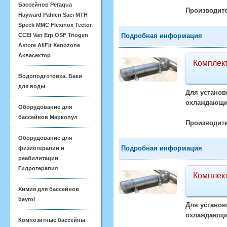
Бассейнов Peraqua
Производите
Hayward Pahlen Saci MTH
Speck MMC Flexinox Tector
CCEI Van Erp OSF Triogen
Подробная информация
Astore AllFit Xenozone
Аквасектор
Комплект
Водоподготовка. Баки
для воды
Для установ
охлаждающий
Оборудование для
бассейнов Маркопул
Производите
Оборудование для
Подробная информация
физиотерапии и
реабилитации
Гидротерапия
Комплект
Химия для бассейнов
bayrol
Для установ
охлаждающий
Композитные бассейны