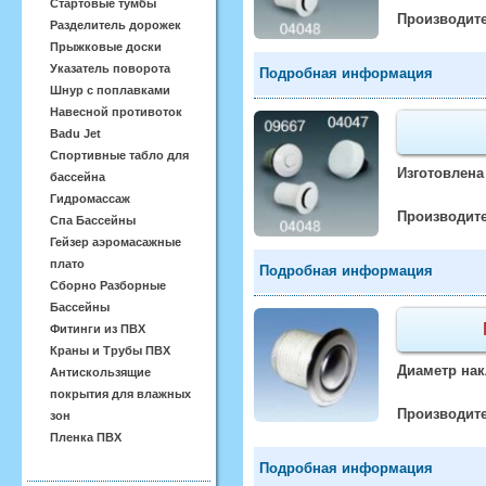
Стартовые тумбы
Производите
Разделитель дорожек
Прыжковые доски
Указатель поворота
Подробная информация
Шнур с поплавками
Навесной противоток
Badu Jet
Спортивные табло для
Изготовлена
бассейна
Гидромассаж
Производите
Спа Бассейны
Гейзер аэромасажные
плато
Подробная информация
Сборно Разборные
Бассейны
Фитинги из ПВХ
Краны и Трубы ПВХ
Диаметр нак
Антискользящие
покрытия для влажных
Производите
зон
Пленка ПВХ
Подробная информация