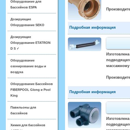
Оборудование для
Бассейнов ESPA
Производите
Дозирующие
Оборудование SEKO
Подробная информация
Дозирующие
Оборудование ETATRON
D S ✓
Изготовлена
подводящего
Оборудование
массажному 
озонирование воды и
воздуха
Производите
Оборудование Бассейнов
FIBERPOOL Glong и Pool
Подробная информация
King
Павильоны для
бассейнов
Изготовлена
подводящего
Химия для бассейнов