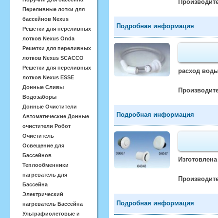
Производите
Переливные лотки для
бассейнов Nexus
Подробная информация
Решетки для переливных
лотков Nexus Onda
Решетки для переливных
лотков Nexus SCACCO
Решетки для переливных
расход воды 
лотков Nexus ESSE
Донные Сливы
Производите
Водозаборы
Донные Очистители
Подробная информация
Автоматические Донные
очистители Робот
Очиститель
Освещение для
Бассейнов
Изготовлена
Теплообменники
нагреватель для
Производите
Бассейна
Электрический
Подробная информация
нагреватель Бассейна
Ультрафиолетовые и