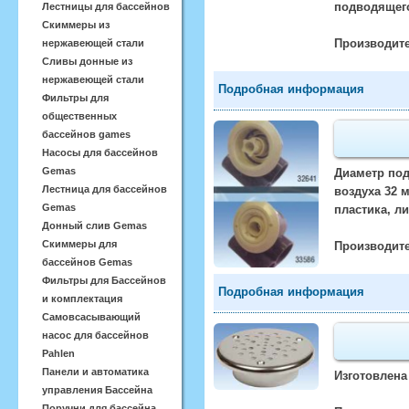
подводящего
Лестницы для бассейнов
Скиммеры из
Производите
нержавеющей стали
Сливы донные из
нержавеющей стали
Подробная информация
Фильтры для
общественных
бассейнов games
Насосы для бассейнов
Gemas
Диаметр под
Лестница для бассейнов
воздуха 32 
Gemas
пластика, ли
Донный слив Gemas
Скиммеры для
Производите
бассейнов Gemas
Фильтры для Бассейнов
Подробная информация
и комплектация
Самовсасывающий
насос для бассейнов
Pahlen
Панели и автоматика
Изготовлена
управления Бассейна
Поручни для бассейна