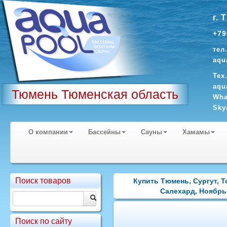
г. 
+79
тел
aqu
Тех
aqu
Тюмень Тюменская область
Wha
Sky
О компании
Бассейны
Сауны
Хамамы
Поиск товаров
Купить Тюмень, Сургут, 
Салехард, Ноябрь
Поиск по сайту