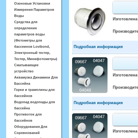
Озоновые Установки
Измерения Параметров
Воды
Изготовлена
Средства для
определения
Производите
параметров воды
(Фотометры для
Подробная информация
бассеинов Lovibond,
Электронный тестер,
Тестер, Минифотометры)
Сматывающее
устройство
Изготовлена
Аквамузка Динамики Для
Бассейна
Производите
Горки и трамплины для
бассейнов
Водопад водопады для
Подробная информация
бассейна
Противоток для
бассейнов
Оборудования Для
Изготовлена
Соревнований