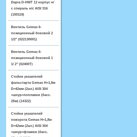
Dapra D-HWT 12 корпус н/
с спираль н/с AISI 316
(100119)
Вентиль Gemas 6-
позиционный боковой 2
1/2" (022130001)
Вентиль Gemas 6-
позиционный боковой 1
1/ 2" (02400T)
Стойки указателей
фальстарта Gemas H=1,8м
D=42мм (2шт.) AISI 304
+шнур+поплавки (басс.
25м) (14322)
Стойки указателей
поворота Gemas H=1,8м
D=42мм (2шт.) AISI 304
+шнур+флажки (басс.