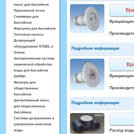
насос для бассейнов
Вра
Переливной лоток
Скиммеры для
Вращающаяся
Бассейнов
Форсунки для бассейнов
Производите
Тепловые насосы
Дозирующий
оборудование STEIEL и
Подробная информация
Gemas
Автоматическая система
Вр
химической обработки
воды для бассейнов
Вращающаяся
DАРИН
Фильтры для
Производите
общественных
бассейнов
Центробежный насос
Подробная информация
для общественных
бассейнов
Системы дозирование и
управления качеством
Расход воды
воды