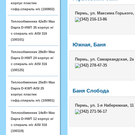
корпус пластик
гофр.спираль н/с (100802)
Пермь
, ул. Максима Горького,
(342) 216-13-86
Теплообменник 42кВт Max
Dapra D-HWT 35 корпус н/
с спираль н/с AISI 316
(100101)
Южная, Баня
Теплообменник 28кВт Max
Dapra D-HWT 24 корпус н/
Пермь
, ул. Самаркандская, 2а
с спираль н/с AISI 316
(342) 278-47-35
(100125)
Теплообменник 25кВт Max
Dapra D-KWT-AISI 25
Баня Слобода
корпус пластик
гофр.спираль н/с (100801)
Пермь
, ул. 1-я Набережная, 11
(342) 271-56-17
Теплообменник 14кВт Max
Dapra D-HWT 12 корпус н/
с спираль н/с AISI 316
(100119)