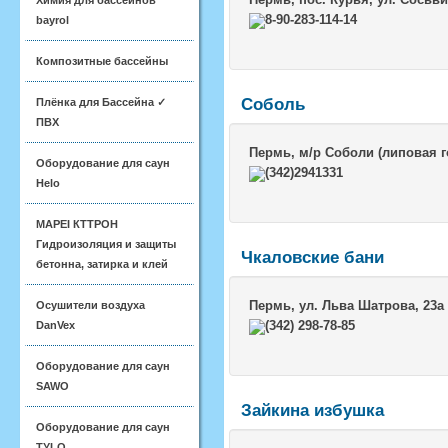
Химия для бассейнов
8-90-283-114-14
bayrol
Композитные бассейны
Соболь
Плёнка для Бассейна ✓
ПВХ
Пермь
, м/р Соболи (липовая г
Оборудование для саун
(342)2941331
Helo
MAPEI КТТРОН
Гидроизоляция и защиты
Чкаловские бани
бетонна, затирка и клей
Пермь
, ул. Льва Шатрова, 23а
Осушители воздуха
(342) 298-78-85
DanVex
Оборудование для саун
SAWO
Зайкина избушка
Оборудование для саун
TYLO