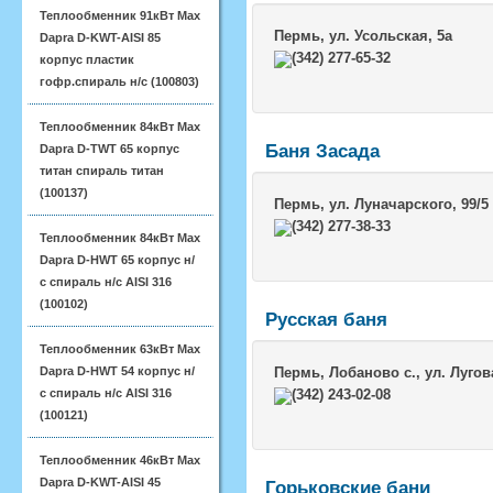
Теплообменник 91кВт Max
Пермь
, ул. Усольская, 5а
Dapra D-KWT-AISI 85
(342) 277-65-32
корпус пластик
гофр.спираль н/с (100803)
Теплообменник 84кВт Max
Баня Засада
Dapra D-TWT 65 корпус
титан спираль титан
(100137)
Пермь
, ул. Луначарского, 99/5
(342) 277-38-33
Теплообменник 84кВт Max
Dapra D-HWT 65 корпус н/
с спираль н/с AISI 316
(100102)
Русская баня
Теплообменник 63кВт Max
Dapra D-HWT 54 корпус н/
Пермь
, Лобаново с., ул. Лугов
с спираль н/с AISI 316
(342) 243-02-08
(100121)
Теплообменник 46кВт Max
Dapra D-KWT-AISI 45
Горьковские бани