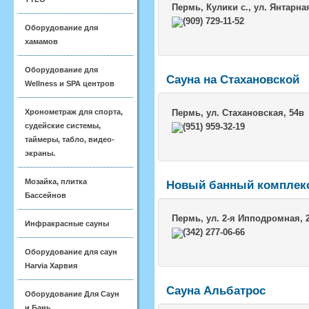
Пермь
, Кулики с., ул. Янтарна
(909) 729-11-52
Оборудование для
хамамов
Оборудование для
Сауна на Стахановской
Wellness и SPA центров
Хронометраж для спорта,
Пермь
, ул. Стахановская, 54в
судейские системы,
(951) 959-32-19
таймеры, табло, видео-
экраны.
Мозайка, плитка
Новый банный комплекс
Бассейнов
Пермь
, ул. 2-я Ипподромная, 
Инфракрасные сауны
(342) 277-06-66
Оборудование для саун
Harvia Харвия
Сауна Альбатрос
Оборудование Для Саун
и Бань