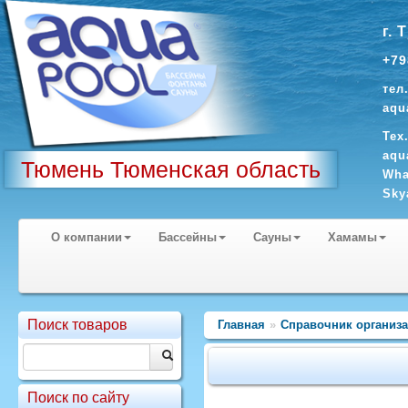
г. 
+79
тел
aqu
Тех
aqu
Тюмень Тюменская область
Wha
Sky
О компании
Бассейны
Сауны
Хамамы
Поиск товаров
Главная
»
Справочник организ
Поиск по сайту