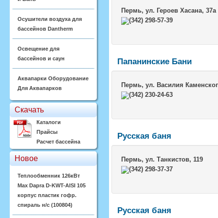
Пермь
, ул. Героев Хасана, 37а
Осушители воздуха для
(342) 298-57-39
бассейнов Dantherm
Освещение для
бассейнов и саун
Папанинские Бани
Аквапарки Оборудование
Пермь
, ул. Василия Каменског
Для Аквапарков
(342) 230-24-63
Скачать
Каталоги
Прайсы
Русская баня
Расчет бассейна
Новое
Пермь
, ул. Танкистов, 119
(342) 298-37-37
Теплообменник 126кВт
Max Dapra D-KWT-AISI 105
корпус пластик гофр.
спираль н/с (100804)
Русская баня