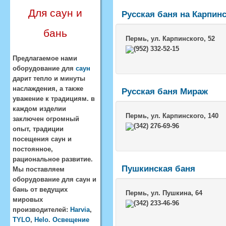
Для саун и
Русская баня на Карпин
бань
Пермь
, ул. Карпинского, 52
(952) 332-52-15
Предлагаемое нами
оборудование для
саун
дарит тепло и минуты
наслаждения, а также
Русская баня Мираж
уважение к традициям. в
каждом изделии
Пермь
, ул. Карпинского, 140
заключен огромный
(342) 276-69-96
опыт, традиции
посещения саун и
постоянное,
рациональное развитие.
Пушкинская баня
Мы поставляем
оборудование для саун и
бань от ведущих
Пермь
, ул. Пушкина, 64
мировых
(342) 233-46-96
производителей:
Harvia
,
TYLO
,
Helo
.
Освещение