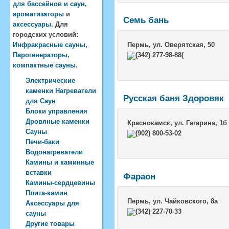
для бассейнов и саун
,
ароматизаторы
и
Семь бань
аксессуары
. Для
городских условий:
Инфракрасные сауны
,
Пермь
, ул. Оверятская, 50
Парогенераторы
,
(342) 277-98-88(
компактные сауны
.
Электрические
каменки Нагреватели
Русская баня Здоровяк
для Саун
Блоки управления
Дровяные каменки
Краснокамск
, ул. Гагарина, 1б
Сауны
(902) 800-53-02
Печи-баки
Водонагреватели
Камины и каминные
вставки
Фараон
Камины-сердцевины
Плита-камин
Пермь
, ул. Чайковского, 8а
Аксессуары для
(342) 227-70-33
сауны
Другие товары