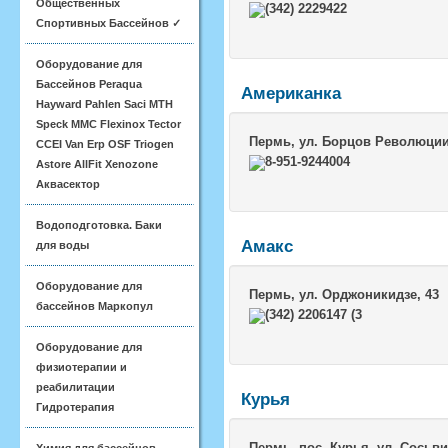
Общественных
(342) 2229422
Спортивных Бассейнов ✓
Оборудование для
Бассейнов Peraqua
Американка
Hayward Pahlen Saci MTH
Speck MMC Flexinox Tector
Пермь
, ул. Борцов Революции
CCEI Van Erp OSF Triogen
8-951-9244004
Astore AllFit Xenozone
Аквасектор
Водоподготовка. Баки
Амакс
для воды
Оборудование для
Пермь
, ул. Орджоникидзе, 43
бассейнов Маркопул
(342) 2206147 (3
Оборудование для
физиотерапии и
реабилитации
Курья
Гидротерапия
Пермь
, пос. Курья, ул. Сосьв