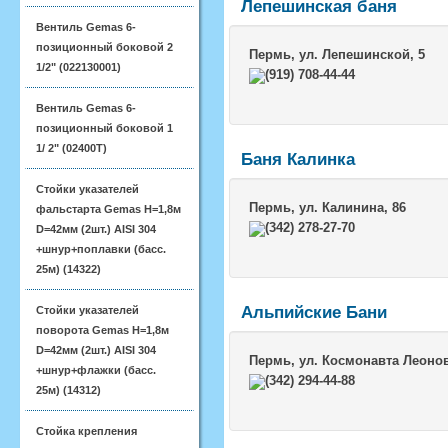
Лепешинская баня
Вентиль Gemas 6-
позиционный боковой 2
Пермь
, ул. Лепешинской, 5
1/2" (022130001)
(919) 708-44-44
Вентиль Gemas 6-
позиционный боковой 1
1/ 2" (02400T)
Баня Калинка
Стойки указателей
Пермь
, ул. Калинина, 86
фальстарта Gemas H=1,8м
(342) 278-27-70
D=42мм (2шт.) AISI 304
+шнур+поплавки (басс.
25м) (14322)
Альпийские Бани
Стойки указателей
поворота Gemas H=1,8м
D=42мм (2шт.) AISI 304
Пермь
, ул. Космонавта Леонов
+шнур+флажки (басс.
(342) 294-44-88
25м) (14312)
Стойка крепления