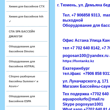
г. Тюмень, ул. Демьяна бед
Химия для бассейнов CTX
Тел.
+7 906858 9313, m
Химия для бассейнов hth
выходной
✓
Оборудование для басс
СПА SPA БАССЕЙН
ДЖАКУЗИ
Офис
Астана
​Улица Ка
Оборудование для
тел +7 702 640 8142, ​+7 
бассейнов Dinotec
pogosan100@yandex.ru
https://fontankz.kz
Оборудование для
бассейнов ASTRAL
Екатеринбург
тел./факс
+7906 858 931
Сборно разборные
ул. Луначарского д. 171
бассейны Summer✓ и
Магазин Бассейны-сау
Azuro✓
Тех подержка +7702 640
Оборудование для
aquapoolurfo@mail.ru
Бассейнов ESPA
Skype pogosyan1001
What sapp +7702 640 81 