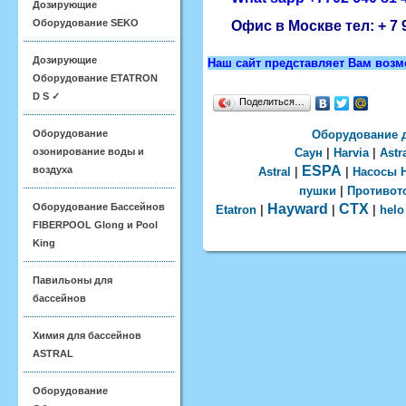
Дозирующие
Оборудование SEKO
Офис в Москве тел:
+ 7 
Дозирующие
Наш сайт представляет Вам воз
Оборудование ETATRON
D S ✓
Поделиться…
Оборудование
Оборудование 
озонирование воды и
Саун
|
Harvia
|
Astr
ESPA
воздуха
Astral
|
|
Насосы
пушки
|
Противот
Оборудование Бассейнов
Hayward
CTX
Etatron
|
|
|
helo
FIBERPOOL Glong и Pool
King
Павильоны для
бассейнов
Химия для бассейнов
ASTRAL
Оборудование