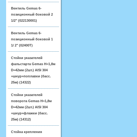
Вентиль Gemas 6-
позиционный боковой 2
1/2" (022130001)
Вентиль Gemas 6-
позиционный боковой 1
1/ 2" (02400T)
Стойки указателей
фальстарта Gemas H=1,8м
D=42мм (2шт.) AISI 304
+шнур+поплавки (басс.
25м) (14322)
Стойки указателей
поворота Gemas H=1,8м
D=42мм (2шт.) AISI 304
+шнур+флажки (басс.
25м) (14312)
Стойка крепления