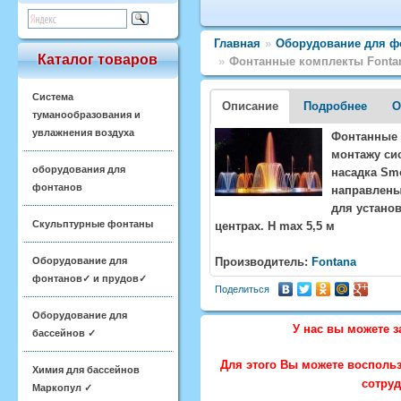
Главная
»
Оборудование для ф
Каталог товаров
»
Фонтанные комплекты Fontana
Система
Описание
Подробнее
О
туманообразования и
увлажнения воздуха
Фонтанные 
монтажу си
оборудования для
насадка Smo
фонтанов
направлены
для установ
Скульптурные фонтаны
центрах. H max 5,5 м
Оборудование для
Производитель:
Fontana
фонтанов✓ и прудов✓
Поделиться
Оборудование для
У нас вы можете з
бассейнов ✓
Для этого Вы можете воспольз
Химия для бассейнов
сотру
Маркопул ✓